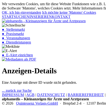
Wir verwenden Cookies, um für diese Website Funktionen wie z.B. Lo
die Software 'Matomo', welches Cookies setzt. Mehr Informationen fi
OK, ich bin einverstanden
Ich möchte keine 'Matomo'-Cookies
START
SUCHEN
INSERIEREN
KONTAKT
● Stellenmarkt
● Praxismarkt
● Veranstaltungen
● Dienstleistungen
● E-Alert einrichten
Anzeigen-Details
Eine Anzeige mit dieser ID wurde nicht gefunden.
... zurück zur Suche
IMPRESSUM
|
AGB
|
DATENSCHUTZ
|
BARRIEREFREIHEIT
alphamedis – Kleinanzeigen für Ärzte und Arztpraxen
© 2026
Quintessenz Verlags-GmbH
· Ifenpfad 2-4 · 12107 Berlin