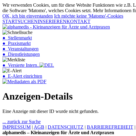
Wir verwenden Cookies, um für diese Website Funktionen wie z.B. Lo
die Software 'Matomo', welches Cookies setzt. Mehr Informationen fi
OK, ich bin einverstanden
Ich möchte keine 'Matomo'-Cookies
START
SUCHEN
INSERIEREN
KONTAKT
● Stellenmarkt
● Praxismarkt
● Veranstaltungen
● Dienstleistungen
● Versierte Intern..
● E-Alert einrichten
Anzeigen-Details
Eine Anzeige mit dieser ID wurde nicht gefunden.
... zurück zur Suche
IMPRESSUM
|
AGB
|
DATENSCHUTZ
|
BARRIEREFREIHEIT
alphamedis – Kleinanzeigen für Ärzte und Arztpraxen