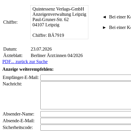
Quintessenz Verlags-GmbH
Anzeigenverwaltung Leipzig
◄
Bei einer Ko
Paul-Gruner-Str. 62
Chiffre:
04107 Leipzig
►
Bei einer Ko
Chiffre: BÄ7919
Datum:
23.07.2026
Ärzteblatt:
Berliner Ärzt:innen 04/2026
PDF
... zurück zur Suche
Anzeige weiterempfehlen:
Empfänger-E-Mail:
Nachricht:
Absender-Name:
Absende-E-Mail:
Sicherheitscode: