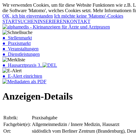
Wir verwenden Cookies, um für diese Website Funktionen wie z.B. Lo
die Software 'Matomo', welches Cookies setzt. Mehr Informationen fi
OK, ich bin einverstanden
Ich möchte keine 'Matomo'-Cookies
START
SUCHEN
INSERIEREN
KONTAKT
● Stellenmarkt
● Praxismarkt
● Veranstaltungen
● Dienstleistungen
● Hausarztpraxis 3..
● E-Alert einrichten
Anzeigen-Details
Rubrik:
Praxisabgabe
Fachgebiet(e):
Allgemeinmedizin / Innere Medizin, Hausarzt
Ort:
südöstlich vom Berliner Zentrum (Brandenburg), Deu