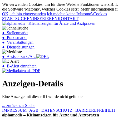
Wir verwenden Cookies, um für diese Website Funktionen wie z.B. Lo
die Software 'Matomo', welches Cookies setzt. Mehr Informationen fi
OK, ich bin einverstanden
Ich möchte keine 'Matomo'-Cookies
START
SUCHEN
INSERIEREN
KONTAKT
● Stellenmarkt
● Praxismarkt
● Veranstaltungen
● Dienstleistungen
● Assistenzarzt/As..
● E-Alert einrichten
Anzeigen-Details
Eine Anzeige mit dieser ID wurde nicht gefunden.
... zurück zur Suche
IMPRESSUM
|
AGB
|
DATENSCHUTZ
|
BARRIEREFREIHEIT
alphamedis – Kleinanzeigen für Ärzte und Arztpraxen