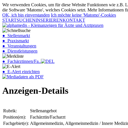
Wir verwenden Cookies, um für diese Website Funktionen wie z.B. Lo
die Software 'Matomo', welches Cookies setzt. Mehr Informationen fi
OK, ich bin einverstanden
Ich möchte keine 'Matomo'-Cookies
START
SUCHEN
INSERIEREN
KONTAKT
● Stellenmarkt
● Praxismarkt
● Veranstaltungen
● Dienstleistungen
● Fachärztinnen/Fa..
● E-Alert einrichten
Anzeigen-Details
Rubrik:
Stellenangebot
Position(en):
Fachärztin/Facharzt
Fachgebiet(e):
Allgemeinmedizin, Allgemeinmedizin / Innere Medizi