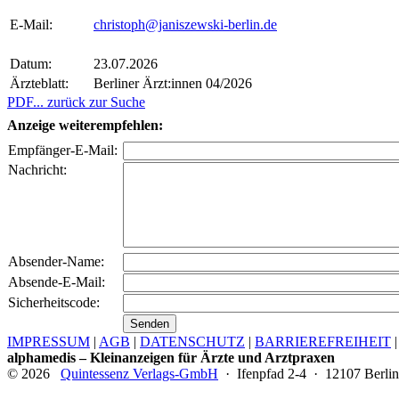
E-Mail:
christoph@janiszewski-berlin.de
Datum:
23.07.2026
Ärzteblatt:
Berliner Ärzt:innen 04/2026
PDF
... zurück zur Suche
Anzeige weiterempfehlen:
Empfänger-E-Mail:
Nachricht:
Absender-Name:
Absende-E-Mail:
Sicherheitscode:
IMPRESSUM
|
AGB
|
DATENSCHUTZ
|
BARRIEREFREIHEIT
alphamedis – Kleinanzeigen für Ärzte und Arztpraxen
© 2026
Quintessenz Verlags-GmbH
· Ifenpfad 2-4 · 12107 Berlin