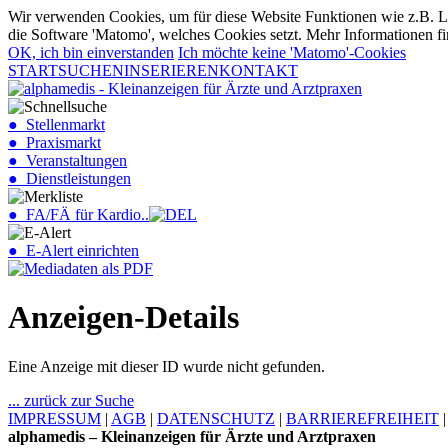
Wir verwenden Cookies, um für diese Website Funktionen wie z.B. Lo
die Software 'Matomo', welches Cookies setzt. Mehr Informationen fi
OK, ich bin einverstanden
Ich möchte keine 'Matomo'-Cookies
START
SUCHEN
INSERIEREN
KONTAKT
● Stellenmarkt
● Praxismarkt
● Veranstaltungen
● Dienstleistungen
● FA/FÄ für Kardio..
● E-Alert einrichten
Anzeigen-Details
Eine Anzeige mit dieser ID wurde nicht gefunden.
... zurück zur Suche
IMPRESSUM
|
AGB
|
DATENSCHUTZ
|
BARRIEREFREIHEIT
alphamedis – Kleinanzeigen für Ärzte und Arztpraxen