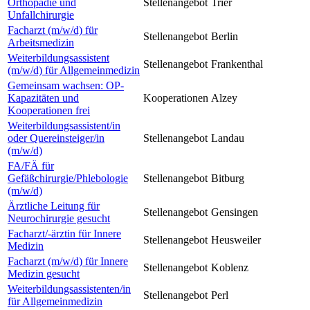
Orthopädie und
Stellenangebot
Trier
Unfallchirurgie
Facharzt (m/w/d) für
Stellenangebot
Berlin
Arbeitsmedizin
Weiterbildungsassistent
Stellenangebot
Frankenthal
(m/w/d) für Allgemeinmedizin
Gemeinsam wachsen: OP-
Kapazitäten und
Kooperationen
Alzey
Kooperationen frei
Weiterbildungsassistent/in
oder Quereinsteiger/in
Stellenangebot
Landau
(m/w/d)
FA/FÄ für
Gefäßchirurgie/Phlebologie
Stellenangebot
Bitburg
(m/w/d)
Ärztliche Leitung für
Stellenangebot
Gensingen
Neurochirurgie gesucht
Facharzt/-ärztin für Innere
Stellenangebot
Heusweiler
Medizin
Facharzt (m/w/d) für Innere
Stellenangebot
Koblenz
Medizin gesucht
Weiterbildungsassistenten/in
Stellenangebot
Perl
für Allgemeinmedizin