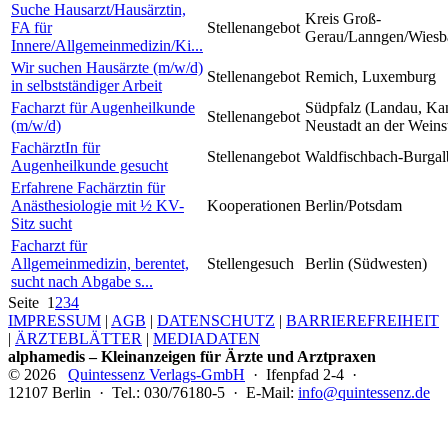
Suche Hausarzt/Hausärztin,
Kreis Groß-
FA für
Stellenangebot
Gerau/Lanngen/Wiesb
Innere/Allgemeinmedizin/Ki...
Wir suchen Hausärzte (m/w/d)
Stellenangebot
Remich, Luxemburg
in selbstständiger Arbeit
Facharzt für Augenheilkunde
Südpfalz (Landau, Ka
Stellenangebot
(m/w/d)
Neustadt an der Weins
FachärztIn für
Stellenangebot
Waldfischbach-Burgal
Augenheilkunde gesucht
Erfahrene Fachärztin für
Anästhesiologie mit ½ KV-
Kooperationen
Berlin/Potsdam
Sitz sucht
Facharzt für
Allgemeinmedizin, berentet,
Stellengesuch
Berlin (Südwesten)
sucht nach Abgabe s...
Seite
1
2
3
4
IMPRESSUM
|
AGB
|
DATENSCHUTZ
|
BARRIEREFREIHEIT
|
ÄRZTEBLÄTTER
|
MEDIADATEN
alphamedis – Kleinanzeigen für Ärzte und Arztpraxen
© 2026
Quintessenz Verlags-GmbH
· Ifenpfad 2-4 ·
12107 Berlin · Tel.: 030/76180-5 · E-Mail:
info@quintessenz.de