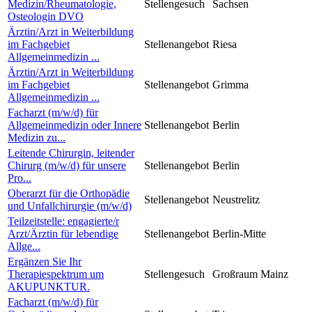
Medizin/Rheumatologie,
Stellengesuch
Sachsen
Osteologin DVO
Ärztin/Arzt in Weiterbildung
im Fachgebiet
Stellenangebot
Riesa
Allgemeinmedizin ...
Ärztin/Arzt in Weiterbildung
im Fachgebiet
Stellenangebot
Grimma
Allgemeinmedizin ...
Facharzt (m/w/d) für
Allgemeinmedizin oder Innere
Stellenangebot
Berlin
Medizin zu...
Leitende Chirurgin, leitender
Chirurg (m/w/d) für unsere
Stellenangebot
Berlin
Pro...
Oberarzt für die Orthopädie
Stellenangebot
Neustrelitz
und Unfallchirurgie (m/w/d)
Teilzeitstelle: engagierte/r
Arzt/Ärztin für lebendige
Stellenangebot
Berlin-Mitte
Allge...
Ergänzen Sie Ihr
Therapiespektrum um
Stellengesuch
Großraum Mainz
AKUPUNKTUR.
Facharzt (m/w/d) für