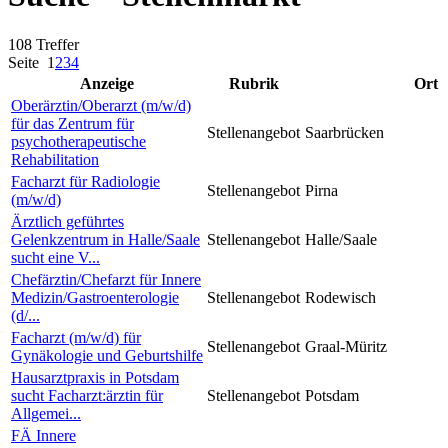
108 Treffer
Seite
1
2
3
4
Anzeige
Rubrik
Ort
Oberärztin/Oberarzt (m/w/d)
für das Zentrum für
Stellenangebot
Saarbrücken
psychotherapeutische
Rehabilitation
Facharzt für Radiologie
Stellenangebot
Pirna
(m/w/d)
Ärztlich geführtes
Gelenkzentrum in Halle/Saale
Stellenangebot
Halle/Saale
sucht eine V...
Chefärztin/Chefarzt für Innere
Medizin/Gastroenterologie
Stellenangebot
Rodewisch
(d/...
Facharzt (m/w/d) für
Stellenangebot
Graal-Müritz
Gynäkologie und Geburtshilfe
Hausarztpraxis in Potsdam
sucht Facharzt:ärztin für
Stellenangebot
Potsdam
Allgemei...
FÄ Innere