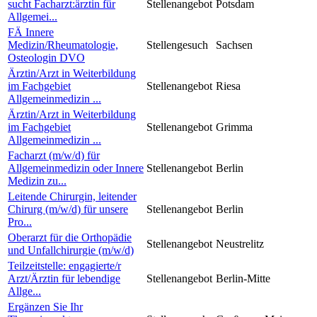
sucht Facharzt:ärztin für
Stellenangebot
Potsdam
Allgemei...
FÄ Innere
Medizin/Rheumatologie,
Stellengesuch
Sachsen
Osteologin DVO
Ärztin/Arzt in Weiterbildung
im Fachgebiet
Stellenangebot
Riesa
Allgemeinmedizin ...
Ärztin/Arzt in Weiterbildung
im Fachgebiet
Stellenangebot
Grimma
Allgemeinmedizin ...
Facharzt (m/w/d) für
Allgemeinmedizin oder Innere
Stellenangebot
Berlin
Medizin zu...
Leitende Chirurgin, leitender
Chirurg (m/w/d) für unsere
Stellenangebot
Berlin
Pro...
Oberarzt für die Orthopädie
Stellenangebot
Neustrelitz
und Unfallchirurgie (m/w/d)
Teilzeitstelle: engagierte/r
Arzt/Ärztin für lebendige
Stellenangebot
Berlin-Mitte
Allge...
Ergänzen Sie Ihr