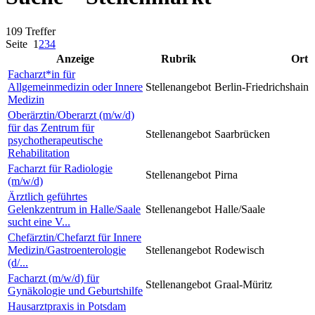
109 Treffer
Seite
1
2
3
4
Anzeige
Rubrik
Ort
Facharzt*in für
Allgemeinmedizin oder Innere
Stellenangebot
Berlin-Friedrichshain
Medizin
Oberärztin/Oberarzt (m/w/d)
für das Zentrum für
Stellenangebot
Saarbrücken
psychotherapeutische
Rehabilitation
Facharzt für Radiologie
Stellenangebot
Pirna
(m/w/d)
Ärztlich geführtes
Gelenkzentrum in Halle/Saale
Stellenangebot
Halle/Saale
sucht eine V...
Chefärztin/Chefarzt für Innere
Medizin/Gastroenterologie
Stellenangebot
Rodewisch
(d/...
Facharzt (m/w/d) für
Stellenangebot
Graal-Müritz
Gynäkologie und Geburtshilfe
Hausarztpraxis in Potsdam