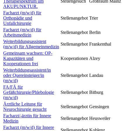
Therapiespektrum um
Stellengesuch
Großraum Mainz
AKUPUNKTUR.
Facharzt (m/w/d) für
Orthopädie und
Stellenangebot
Trier
Unfallchirurgie
Facharzt (m/w/d) für
Stellenangebot
Berlin
Arbeitsmedizin
Weiterbildungsassistent
Stellenangebot
Frankenthal
(m/w/d) für Allgemeinmedizin
Gemeinsam wachsen: OP-
Kapazitäten und
Kooperationen
Alzey
Kooperationen frei
Weiterbildungsassistent/in
oder Quereinsteiger/in
Stellenangebot
Landau
(m/w/d)
FA/FÄ für
Gefäßchirurgie/Phlebologie
Stellenangebot
Bitburg
(m/w/d)
Ärztliche Leitung für
Stellenangebot
Gensingen
Neurochirurgie gesucht
Facharzt/-ärztin für Innere
Stellenangebot
Heusweiler
Medizin
Facharzt (m/w/d) für Innere
Stellenangebot
Koblenz