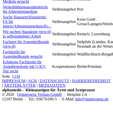
Medizin gesucht
Weiterbildungsassistenten/in
Stellenangebot
Perl
für Allgemeinmedizin
Suche Hausarzt/Hausärztin,
Kreis Groß-
FA für
Stellenangebot
Gerau/Lanngen/Wiesb
Innere/Allgemeinmedizin/Ki...
Wir suchen Hausärzte (m/w/d)
Stellenangebot
Remich, Luxemburg
in selbstständiger Arbeit
Facharzt für Augenheilkunde
Südpfalz (Landau, Ka
Stellenangebot
(m/w/d)
Neustadt an der Weins
FachärztIn für
Stellenangebot
Waldfischbach-Burgal
Augenheilkunde gesucht
Erfahrene Fachärztin für
Anästhesiologie mit ½ KV-
Kooperationen
Berlin/Potsdam
Sitz sucht
Seite
1
2
3
4
IMPRESSUM
|
AGB
|
DATENSCHUTZ
|
BARRIEREFREIHEIT
|
ÄRZTEBLÄTTER
|
MEDIADATEN
alphamedis – Kleinanzeigen für Ärzte und Arztpraxen
© 2026
Quintessenz Verlags-GmbH
· Ifenpfad 2-4 ·
12107 Berlin · Tel.: 030/76180-5 · E-Mail:
info@quintessenz.de