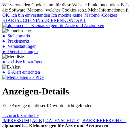
Wir verwenden Cookies, um für diese Website Funktionen wie z.B. Lo
die Software 'Matomo', welches Cookies setzt. Mehr Informationen fi
OK, ich bin einverstanden
Ich möchte keine 'Matomo'-Cookies
START
SUCHEN
INSERIEREN
KONTAKT
● Stellenmarkt
● Praxismarkt
● Veranstaltungen
● Dienstleistungen
● zu Liste hinzufügen
● E-Alert einrichten
Anzeigen-Details
Eine Anzeige mit dieser ID wurde nicht gefunden.
... zurück zur Suche
IMPRESSUM
|
AGB
|
DATENSCHUTZ
|
BARRIEREFREIHEIT
alphamedis – Kleinanzeigen für Ärzte und Arztpraxen