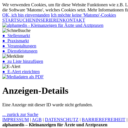
Wir verwenden Cookies, um für diese Website Funktionen wie z.B. Lo
die Software 'Matomo', welches Cookies setzt. Mehr Informationen fi
OK, ich bin einverstanden
Ich möchte keine 'Matomo'-Cookies
START
SUCHEN
INSERIEREN
KONTAKT
● Stellenmarkt
● Praxismarkt
● Veranstaltungen
● Dienstleistungen
● zu Liste hinzufügen
● E-Alert einrichten
Anzeigen-Details
Eine Anzeige mit dieser ID wurde nicht gefunden.
... zurück zur Suche
IMPRESSUM
|
AGB
|
DATENSCHUTZ
|
BARRIEREFREIHEIT
alphamedis – Kleinanzeigen für Ärzte und Arztpraxen