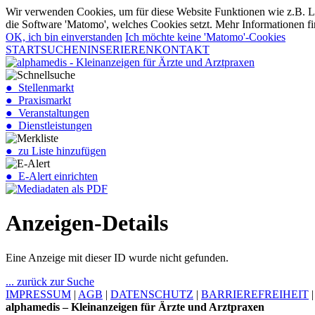
Wir verwenden Cookies, um für diese Website Funktionen wie z.B. Lo
die Software 'Matomo', welches Cookies setzt. Mehr Informationen fi
OK, ich bin einverstanden
Ich möchte keine 'Matomo'-Cookies
START
SUCHEN
INSERIEREN
KONTAKT
● Stellenmarkt
● Praxismarkt
● Veranstaltungen
● Dienstleistungen
● zu Liste hinzufügen
● E-Alert einrichten
Anzeigen-Details
Eine Anzeige mit dieser ID wurde nicht gefunden.
... zurück zur Suche
IMPRESSUM
|
AGB
|
DATENSCHUTZ
|
BARRIEREFREIHEIT
alphamedis – Kleinanzeigen für Ärzte und Arztpraxen