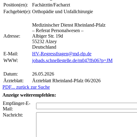
Position(en):
Fachärztin/Facharzt
Fachgebiet(e):
Orthopädie und Unfallchirurgie
Medizinischer Dienst Rheinland-Pfalz
– Referat Personalwesen –
Adresse:
Albiger Str. 19d
55232 Alzey
Deutschland
E-Mail:
HV-Regressfragen@md-rlp.de
WWW:
jobads.schnellestelle.de/m047ffs06?p=JM
Datum:
26.05.2026
Ärzteblatt:
Ärzteblatt Rheinland-Pfalz 06/2026
PDF
... zurück zur Suche
Anzeige weiterempfehlen:
Empfänger-E-
Mail:
Nachricht: