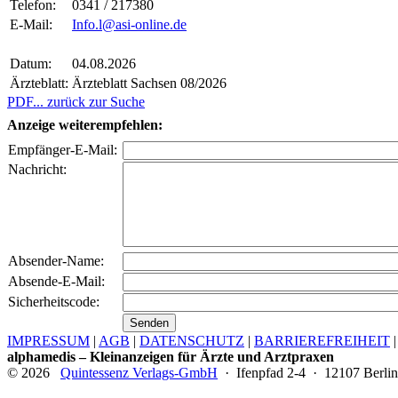
Telefon:
0341 / 217380
E-Mail:
Info.l@asi-online.de
Datum:
04.08.2026
Ärzteblatt:
Ärzteblatt Sachsen 08/2026
PDF
... zurück zur Suche
Anzeige weiterempfehlen:
Empfänger-E-Mail:
Nachricht:
Absender-Name:
Absende-E-Mail:
Sicherheitscode:
IMPRESSUM
|
AGB
|
DATENSCHUTZ
|
BARRIEREFREIHEIT
alphamedis – Kleinanzeigen für Ärzte und Arztpraxen
© 2026
Quintessenz Verlags-GmbH
· Ifenpfad 2-4 · 12107 Berlin