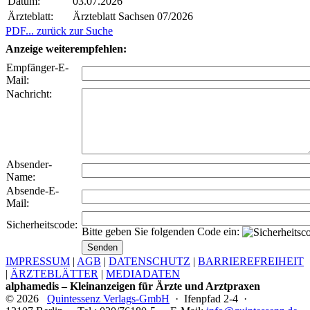
Datum:
03.07.2026
Ärzteblatt:
Ärzteblatt Sachsen 07/2026
PDF
... zurück zur Suche
Anzeige weiterempfehlen:
Empfänger-E-
Mail:
Nachricht:
Absender-
Name:
Absende-E-
Mail:
Sicherheitscode:
Bitte geben Sie folgenden Code ein:
IMPRESSUM
|
AGB
|
DATENSCHUTZ
|
BARRIEREFREIHEIT
|
ÄRZTEBLÄTTER
|
MEDIADATEN
alphamedis – Kleinanzeigen für Ärzte und Arztpraxen
© 2026
Quintessenz Verlags-GmbH
· Ifenpfad 2-4 ·