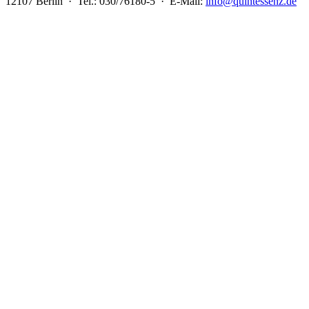
12107 Berlin · Tel.: 030/76180-5 · E-Mail:
info@quintessenz.de