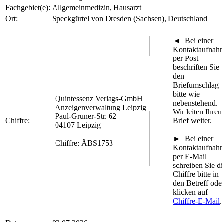
Fachgebiet(e):
Allgemeinmedizin, Hausarzt
Ort:
Speckgürtel von Dresden (Sachsen), Deutschland
◄
Bei einer
Kontaktaufnah
per Post
beschriften Sie
den
Briefumschlag
bitte wie
Quintessenz Verlags-GmbH
nebenstehend.
Anzeigenverwaltung Leipzig
Wir leiten Ihren
Paul-Gruner-Str. 62
Chiffre:
Brief weiter.
04107 Leipzig
►
Bei einer
Chiffre: ÄBS1753
Kontaktaufnah
per E-Mail
schreiben Sie d
Chiffre bitte in
den Betreff ode
klicken auf
Chiffre-E-Mail
.