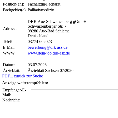
Position(en):
Fachärztin/Facharzt
Fachgebiet(e):
Palliativmedizin
DRK Aue-Schwarzenberg gGmbH
Schwarzenberger Str. 7
Adresse:
08280 Aue-Bad Schlema
Deutschland
Telefon:
03774 662023
E-Mail:
bewerbung@drk-asz.de
WWW:
www.dein-job.drk-asz.de
Datum:
03.07.2026
Ärzteblatt:
Ärzteblatt Sachsen 07/2026
PDF
... zurück zur Suche
Anzeige weiterempfehlen:
Empfänger-E-
Mail:
Nachricht: