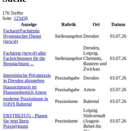
176 Treffer
Seite
1
2
3
4
5
6
Anzeige
Rubrik
Ort
Datum
Facharzt/Fachärztin
Hygienischer Dienst
Stellenangebot
Dresden
03.07.26
(m/w/d)
Dresden,
Fachärzte (m/w/d) aller
Leipzig,
Fachrichtungen für die
Stellenangebot
Chemnitz,
03.07.26
Begutachtung ...
Bautzen und
Zwickau
Internistische Privatpraxis
Praxisabgabe
Dresden
03.07.26
in Dresden abzugeben
Hausarztpraxis im
Praxisabgabe
Artern
03.07.26
Planungsbereich Artern
moderne Praxisräume in
Praxisräume
Bahretal
03.07.26
01819 Bahretal
Leipzig
ERSTBEZUG - Planen
Südvorstadt
Sie jetzt Ihren
Praxisräume
(August-
03.07.26
Praxis(t)raum
Bebel-Str.