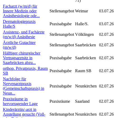
71)
Facharzt (w/m/d) für
Innere Medizin oder
Stellenangebot
Weimar
03.07.26
Anästhesiologie ode...
Dermatologiepraxis
Praxisabgabe
Halle/S.
03.07.26
Halle/S
Assistenz- und Fachärzte
Stellenangebot
Völklingen
02.07.26
(m/w/d) Anästhesie
Ärztliche Gutachter
Stellenangebot
Saarbrücken
02.07.26
(m/w/d)
Hälftiger chirurgischer
Vertragsarztsitz in
Praxisabgabe
Saarbrücken
02.07.26
Saarbrücken abzu...
orthop. Privatpraxis, Raum
Praxisabgabe
Raum SB
02.07.26
SB
Nachfolge für
Nervenarztpraxis
Praxisabgabe
Neunkirchen
02.07.26
(Gemeinschaftspraxis) in
Neun...
Praxisräume in
Praxisräume
Saarland
02.07.26
hervorragender Lage
Kinderärztin/-arzt in
Anstellung gesucht (Voll-
Stellenangebot
Neunkirchen
02.07.26