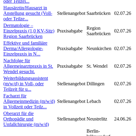
oder Teilzei...
Hausärztin/Hausarzt in
Anstellung gesucht (Voll-
Stellenangebot
Saarbrücken
02.07.26
oder Teilze...
Dermatologie –
Region
Einzelpraxis (1,0 KV-Sitz)
Praxisabgabe
02.07.26
Saarbrücken
Region Saarbrücken
Effektive und familiäre
Derma/Allergologie-
Praxisabgabe
Neunkirchen
02.07.26
Einzelpraxis in N...
Nachfolge für
Allgemeinarztpraxis in St.
Praxisabgabe
St. Wendel
02.07.26
Wendel gesucht.
Weiterbildungsassistent
(m/w/d) in Voll- oder
Stellenangebot
Dillingen
02.07.26
Teilzeit für u...
Facharzt für
Allgemeinmedizin (m/w/d)
Stellenangebot
Lebach
02.07.26
in Vollzeit oder Teilz...
Oberarzt für die
Orthopädie und
Stellenangebot
Neustrelitz
24.06.26
Unfallchirurgie (m/w/d)
Berlin-